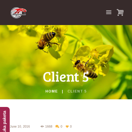
Client 5
HOME
CLIENT 5
Isporuka paketa
June 10, 2016
1668
0
0