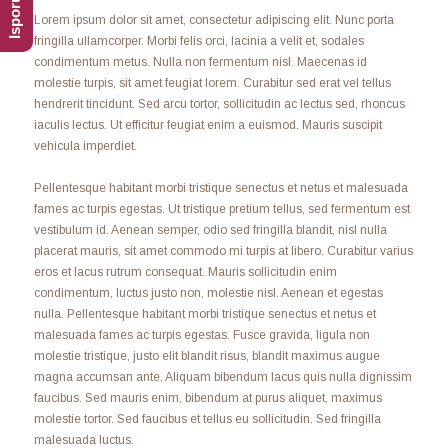
Lorem ipsum dolor sit amet, consectetur adipiscing elit. Nunc porta
fringilla ullamcorper. Morbi felis orci, lacinia a velit et, sodales
condimentum metus. Nulla non fermentum nisl. Maecenas id
molestie turpis, sit amet feugiat lorem. Curabitur sed erat vel tellus
hendrerit tincidunt. Sed arcu tortor, sollicitudin ac lectus sed, rhoncus
iaculis lectus. Ut efficitur feugiat enim a euismod. Mauris suscipit
vehicula imperdiet.
Pellentesque habitant morbi tristique senectus et netus et malesuada
fames ac turpis egestas. Ut tristique pretium tellus, sed fermentum est
vestibulum id. Aenean semper, odio sed fringilla blandit, nisl nulla
placerat mauris, sit amet commodo mi turpis at libero. Curabitur varius
eros et lacus rutrum consequat. Mauris sollicitudin enim
condimentum, luctus justo non, molestie nisl. Aenean et egestas
nulla. Pellentesque habitant morbi tristique senectus et netus et
malesuada fames ac turpis egestas. Fusce gravida, ligula non
molestie tristique, justo elit blandit risus, blandit maximus augue
magna accumsan ante. Aliquam bibendum lacus quis nulla dignissim
faucibus. Sed mauris enim, bibendum at purus aliquet, maximus
molestie tortor. Sed faucibus et tellus eu sollicitudin. Sed fringilla
malesuada luctus.