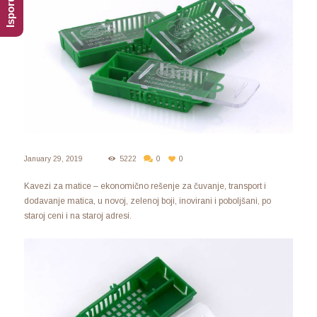
January 29, 2019
5222
0
0
Kavezi za matice – ekonomično rešenje za čuvanje, transport i
dodavanje matica, u novoj, zelenoj boji, inovirani i poboljšani, po
staroj ceni i na staroj adresi.