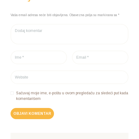
Vaša email adresa neće biti objavljena. Obavezna polja su markirana sa *
Sačuvaj moje ime, e-poštu u ovom pregledaču za sledeći put kada
komentarišem