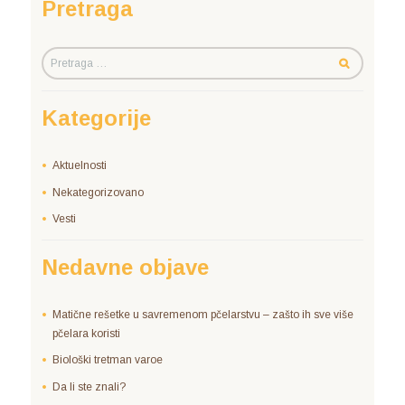
Pretraga
Kategorije
Aktuelnosti
Nekategorizovano
Vesti
Nedavne objave
Matične rešetke u savremenom pčelarstvu – zašto ih sve više
pčelara koristi
Biološki tretman varoe
Da li ste znali?