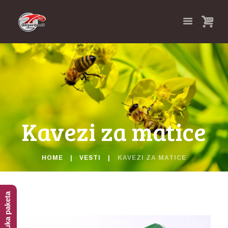
Kavezi za matice
HOME
VESTI
KAVEZI ZA MATICE
Isporuka paketa